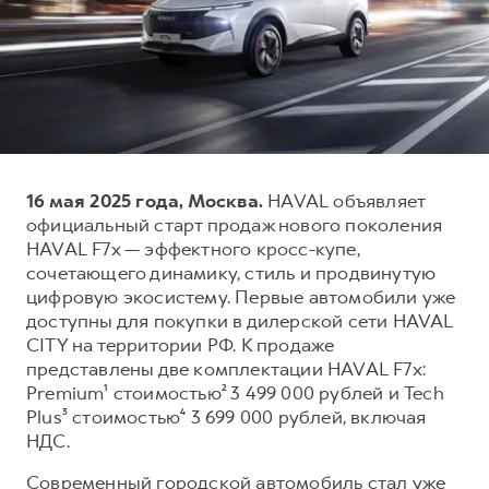
Тест-драйв
СЕРВИСНОЕ ОБСЛУЖИВАНИЕ
О дилере
Трейд-ин
Нулевое ТО
Наша команда
DARGO
DARGO X
Программа «Помощь на дороге»
Контакты
от 3 199 000 ₽
от 3 499 000 ₽
КРЕДИТ И СТРАХОВАНИЕ
Регламенты технического обслуживания
Кредитный калькулятор
Электронный ПТС
16 мая 2025 года, Москва.
HAVAL объявляет
Страхование
официальный старт продаж нового поколения
Кредит
ПОДДЕРЖКА
HAVAL F7x — эффектного кросс-купе,
F7
F7X
сочетающего динамику, стиль и продвинутую
GWM Безопасность
от 2 899 000 ₽
от 3 599 000 ₽
цифровую экосистему. Первые автомобили уже
КОРПОРАТИВНЫМ КЛИЕНТАМ
Гарантия HAVAL
доступны для покупки в дилерской сети HAVAL
CITY на территории РФ. К продаже
Для малого бизнеса
Мобильное приложение GWM
представлены две комплектации HAVAL F7x:
Корпоративным клиентам
Программа «HAVAL Защита+»
Premium¹ стоимостью² 3 499 000 рублей и Tech
Plus³ стоимостью⁴ 3 699 000 рублей, включая
Крупным корпоративным клиентам
Руководства по эксплуатации
POER
НДС.
от 3 449 000 ₽
Система управления автопарком
Подписки
Современный городской автомобиль стал уже