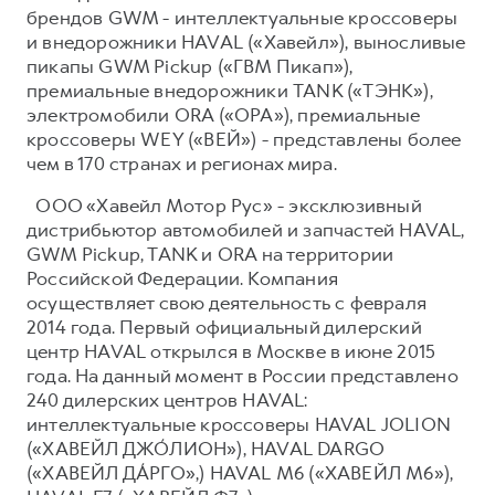
брендов GWM - интеллектуальные кроссоверы
и внедорожники HAVAL («Хавейл»), выносливые
пикапы GWM Pickup («ГВМ Пикап»),
премиальные внедорожники TANK («ТЭНК»),
электромобили ORA («ОРА»), премиальные
кроссоверы WEY («ВЕЙ») - представлены более
чем в 170 странах и регионах мира.
ООО «Хавейл Мотор Рус» - эксклюзивный
дистрибьютор автомобилей и запчастей HAVAL,
GWM Pickup, TANK и ORA на территории
Российской Федерации. Компания
осуществляет свою деятельность с февраля
2014 года. Первый официальный дилерский
центр HAVAL открылся в Москве в июне 2015
года. На данный момент в России представлено
240 дилерских центров HAVAL:
интеллектуальные кроссоверы HAVAL JOLION
(«ХАВЕЙЛ ДЖО́ЛИОН»), HAVAL DARGO
(«ХАВЕЙЛ ДА́РГО»,) HAVAL М6 («ХАВЕЙЛ M6»),