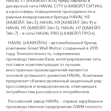
HAVAL F7 («ХАВЕЙЛ Ф7») представлены в
дилерской сети HAVAL CITY («ХАВЕЙЛ СИТИ»),
а кроссоверы повышенной проходимости и
рамные внедорожники бренда HAVAL H3
(ХАВЕЙЛ Эйч 3), HAVAL H9 (ХАВЕЙЛ Эйч 9) и
HAVAL H5 (ХАВЕЙЛ Эйч 5), HAVAL H7 (ХАВЕЙЛ
Эйч 7) – в сети HAVAL PRO («ХАВЕЙЛ ПРО»).
HAVAL («ХАВЕЙЛ») - автомобильный бренд
компании Great Wall Motor, созданный в 2013
году. Технологичность, современная
производственная база, интегрированная сеть
поставок комплектующих от лучших
иностранных производителей являются
основой успешного развития HAVAL. Компания
предлагает сбалансированный модельный ряд
кроссоверов и внедорожников, отвечающих
потребностям российского потребителя.
Российский завод HAVAL - первое зарубежное
производственное предприятие GWM полного