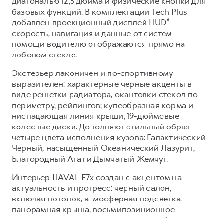
диагональю 12,3 дюйма и физические кнопки для
базовых функций. В комплектации Tech Plus
добавлен проекционный дисплей HUD⁶ —
скорость, навигация и данные от систем
помощи водителю отображаются прямо на
лобовом стекле.
Экстерьер лаконичен и по-спортивному
выразителен: характерные черные акценты в
виде решетки радиатора, окантовки стекол по
периметру, рейлингов; купеобразная корма и
ниспадающая линия крыши, 19-дюймовые
колесные диски. Дополняют стильный образ
четыре цвета исполнения кузова: Галактический
Черный, насыщенный Океанический Лазурит,
Благородный Агат и Дымчатый Жемчуг.
Интерьер HAVAL F7x создан с акцентом на
актуальность и прогресс: черный салон,
включая потолок, атмосферная подсветка,
панорамная крыша, восьмипозиционное