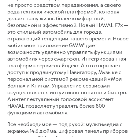
Сервис для корпоративных клиентов
не просто средством передвижения, а своего
HAVAL Лизинг
АКСЕССУАРЫ HAVAL
рода технологической платформой, которая
делает нашу жизнь более комфортной,
Автомобильные аксессуары
безопасной и эффективной. Новый HAVAL F7x —
АКСЕССУАРЫ HAVAL
Коллекция CITY
это стильный автомобиль для города,
отражающий тенденции нашего времени. Новое
Автомобильные аксессуары
Коллекция Базовая
мобильное приложение GWM⁵ дает
Коллекция CITY
Коллекция Детская
возможность удаленно управлять функциями
автомобиля через смартфон. Интегрированная
Коллекция Базовая
платформа сервисов Яндекс Авто открывает
Коллекция Детская
доступ к продвинутому Навигатору, Музыке с
персональной системой рекомендаций «Моя
Волна» и Книгам. Управление сервисами
осуществляется интуитивно-понятно и быстро.
А интеллектуальный голосовой ассистент
HAVAL позволяет управлять более 800
функциями автомобиля.
Все необходимое — под рукой: мультимедиа с
экраном 14,6 дюйма, цифровая панель приборов