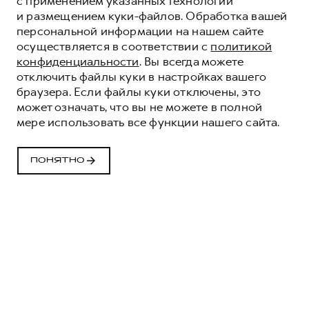
с применением указанных технологий
и размещением куки-файлов. Обработка вашей
персональной информации на нашем сайте
осуществляется в соответствии с
политикой
конфиденциальности
. Вы всегда можете
отключить файлы куки в настройках вашего
браузера. Если файлы куки отключены, это
МОТОРНОЕ
может означать, что вы не можете в полной
МАСЛО HAVAL
мере использовать все функции нашего сайта.
НОВЫЙ ГЕРОЙ НА ЗАЩИТЕ ВАШЕГО
ДВИГАТЕЛЯ
ПОНЯТНО
ПОЛУЧИТЬ ПРЕДЛОЖЕНИЕ
МОТОРНЫЕ МАСЛА -