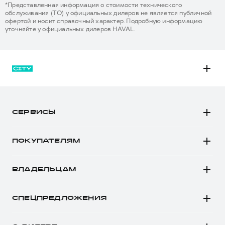
*Представленная информация о стоимости технического
обслуживания (ТО) у официальных дилеров не является публичной
офертой и носит справочный характер. Подробную информацию
уточняйте у официальных дилеров HAVAL.
M6
JOLION
СЕРВИСЫ
DARGO
Автомобили в наличии
DARGO Х
ПОКУПАТЕЛЯМ
Заказать тест-драйв
F7
Автомобили в наличии
Рассчитать кредит
F7x
ВЛАДЕЛЬЦАМ
Конфигуратор HAVAL
Записаться на сервис
POER
Все о сервисе
Аксессуары HAVAL
СПЕЦПРЕДЛОЖЕНИЯ
Запись на сервис
Каталоги и прайс-листы
Покупателям
Моторное масло
Программа «HAVAL Защита+»