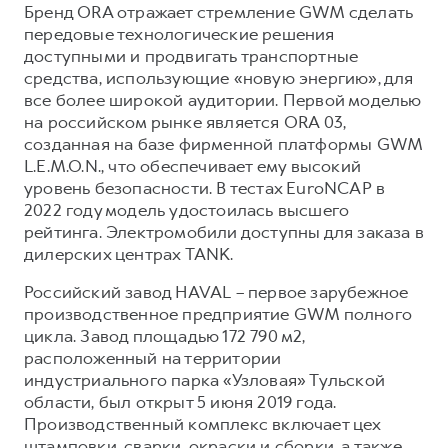
Бренд ORA отражает стремление GWM сделать
передовые технологические решения
доступными и продвигать транспортные
средства, использующие «новую энергию», для
все более широкой аудитории. Первой моделью
на российском рынке является ORA 03,
созданная на базе фирменной платформы GWM
L.E.M.O.N., что обеспечивает ему высокий
уровень безопасности. В тестах EuroNCAP в
2022 году модель удостоилась высшего
рейтинга. Электромобили доступны для заказа в
дилерских центрах TANK.
Российский завод HAVAL – первое зарубежное
производственное предприятие GWM полного
цикла. Завод площадью 172 790 м2,
расположенный на территории
индустриального парка «Узловая» Тульской
области, был открыт 5 июня 2019 года.
Производственный комплекс включает цех
штамповки, сварки, окраски и сборки, а также