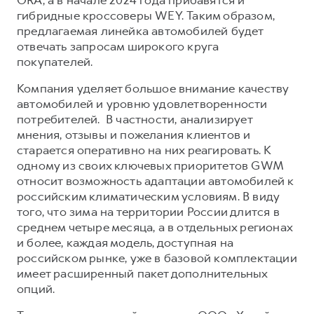
Сервис для корпоративных клиентов
гибридные кроссоверы WEY. Таким образом,
HAVAL Лизинг
АКСЕССУАРЫ HAVAL
предлагаемая линейка автомобилей будет
отвечать запросам широкого круга
Автомобильные аксессуары
покупателей.
АКСЕССУАРЫ HAVAL
Коллекция CITY
Компания уделяет большое внимание качеству
Автомобильные аксессуары
Коллекция Базовая
автомобилей и уровню удовлетворенности
Коллекция CITY
Коллекция Детская
потребителей. В частности, анализирует
мнения, отзывы и пожелания клиентов и
Коллекция Базовая
старается оперативно на них реагировать. К
Коллекция Детская
одному из своих ключевых приоритетов GWM
относит возможность адаптации автомобилей к
российским климатическим условиям. В виду
того, что зима на территории России длится в
среднем четыре месяца, а в отдельных регионах
и более, каждая модель, доступная на
российском рынке, уже в базовой комплектации
имеет расширенный пакет дополнительных
опций.