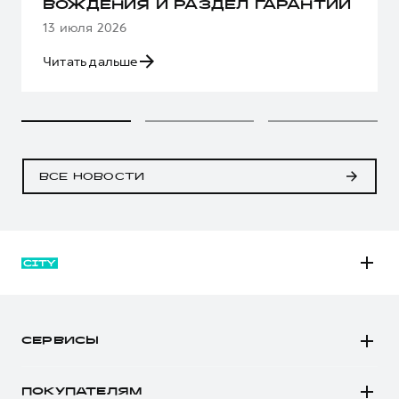
ВОЖДЕНИЯ И РАЗДЕЛ ГАРАНТИИ
13 июля 2026
Читать дальше
ВСЕ НОВОСТИ
M6
JOLION
СЕРВИСЫ
DARGO
Автомобили в наличии
DARGO Х
ПОКУПАТЕЛЯМ