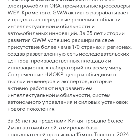
Сервис для корпоративных клиентов
электромобили ORA, премиальные кроссоверы
HAVAL Лизинг
АКСЕССУАРЫ HAVAL
WEY. Кроме того, GWM активно разрабатывает
и предлагает передовые решения в области
Автомобильные аксессуары
интеллектуальной мобильности и
АКСЕССУАРЫ HAVAL
Коллекция CITY
автомобильных инноваций. За 35 лет истории
развития GWM успешно расширила свое
Автомобильные аксессуары
Коллекция Базовая
присутствие более чем в 170 странах и регионах,
Коллекция CITY
Коллекция Детская
создав разветвленную сеть исследовательских
центров, производственных площадок и
Коллекция Базовая
инновационных лабораторий по всему миру.
Коллекция Детская
Современные НИОКР-центры объединяют
тысячи инженеров и экспертов, которые
активно работают над развитием
интеллектуальной мобильности, систем
автономного управления и силовых установок
нового поколения.
За 35 лет за пределами Китая продано более
2 млн автомобилей, а мировая база
пользователей превысила 15 млн. Только в 2024