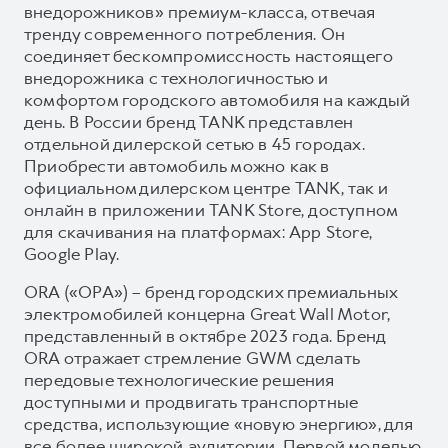
внедорожников» премиум-класса, отвечая
тренду современного потребления. Он
соединяет бескомпромиссность настоящего
внедорожника с технологичностью и
комфортом городского автомобиля на каждый
день. В России бренд TANK представлен
отдельной дилерской сетью в 45 городах.
Приобрести автомобиль можно как в
официальном дилерском центре TANK, так и
онлайн в приложении TANK Store, доступном
для скачивания на платформах: App Store,
Google Play.
ORA («ОРА») – бренд городских премиальных
электромобилей концерна Great Wall Motor,
представленный в октябре 2023 года. Бренд
ORA отражает стремление GWM сделать
передовые технологические решения
доступными и продвигать транспортные
средства, использующие «новую энергию», для
все более широкой аудитории. Первой моделью