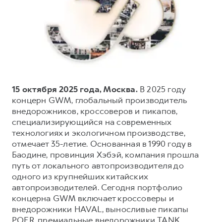
Тест-драйв
СЕРВИСНОЕ ОБСЛУЖИВАНИЕ
О дилере
Трейд-ин
Нулевое ТО
Наша команда
DARGO
DARGO X
Программа «Помощь на дороге»
Контакты
от 3 199 000 ₽
от 3 499 000 ₽
КРЕДИТ И СТРАХОВАНИЕ
Регламенты технического обслуживания
Кредитный калькулятор
Электронный ПТС
15 октября 2025 года, Москва.
В 2025 году
Страхование
концерн GWM, глобальный производитель
внедорожников, кроссоверов и пикапов,
Кредит
ПОДДЕРЖКА
специализирующийся на современных
F7
F7X
GWM Безопасность
от 2 899 000 ₽
от 3 599 000 ₽
технологиях и экологичном производстве,
отмечает 35-летие. Основанная в 1990 году в
КОРПОРАТИВНЫМ КЛИЕНТАМ
Гарантия HAVAL
Баодине, провинция Хэбэй, компания прошла
Для малого бизнеса
Мобильное приложение GWM
путь от локального автопроизводителя до
Корпоративным клиентам
Программа «HAVAL Защита+»
одного из крупнейших китайских
автопроизводителей. Сегодня портфолио
Крупным корпоративным клиентам
Руководства по эксплуатации
концерна GWM включает кроссоверы и
POER
от 3 449 000 ₽
Система управления автопарком
Подписки
внедорожники HAVAL, выносливые пикапы
POER, премиальные внедорожники TANK,