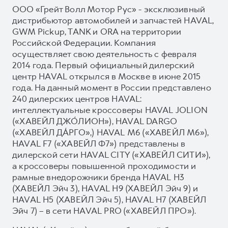
ООО «Грейт Волл Мотор Рус» - эксклюзивный
дистрибьютор автомобилей и запчастей HAVAL,
GWM Pickup, TANK и ORA на территории
Российской Федерации. Компания
осуществляет свою деятельность с февраля
2014 года. Первый официальный дилерский
центр HAVAL открылся в Москве в июне 2015
года. На данный момент в России представлено
240 дилерских центров HAVAL:
интеллектуальные кроссоверы HAVAL JOLION
(«ХАВЕЙЛ ДЖО́ЛИОН»), HAVAL DARGO
(«ХАВЕЙЛ ДА́РГО»,) HAVAL М6 («ХАВЕЙЛ M6»),
HAVAL F7 («ХАВЕЙЛ Ф7») представлены в
дилерской сети HAVAL CITY («ХАВЕЙЛ СИТИ»),
а кроссоверы повышенной проходимости и
рамные внедорожники бренда HAVAL H3
(ХАВЕЙЛ Эйч 3), HAVAL H9 (ХАВЕЙЛ Эйч 9) и
HAVAL H5 (ХАВЕЙЛ Эйч 5), HAVAL H7 (ХАВЕЙЛ
Эйч 7) – в сети HAVAL PRO («ХАВЕЙЛ ПРО»).