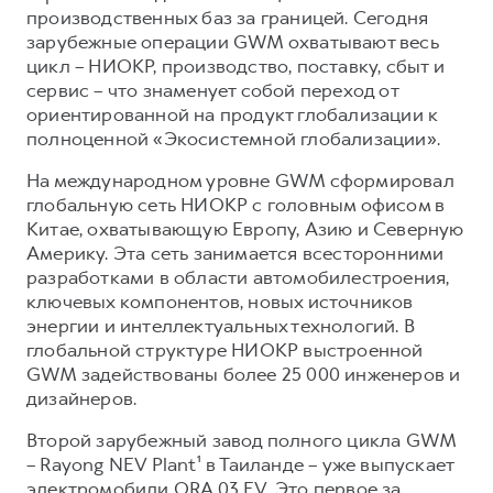
производственных баз за границей. Сегодня
зарубежные операции GWM охватывают весь
цикл – НИОКР, производство, поставку, сбыт и
сервис – что знаменует собой переход от
ориентированной на продукт глобализации к
полноценной «Экосистемной глобализации».
На международном уровне GWM сформировал
глобальную сеть НИОКР с головным офисом в
Китае, охватывающую Европу, Азию и Северную
Америку. Эта сеть занимается всесторонними
разработками в области автомобилестроения,
ключевых компонентов, новых источников
энергии и интеллектуальных технологий. В
глобальной структуре НИОКР выстроенной
GWM задействованы более 25 000 инженеров и
дизайнеров.
Второй зарубежный завод полного цикла GWM
– Rayong NEV Plant¹ в Таиланде – уже выпускает
электромобили ORA 03 EV. Это первое за