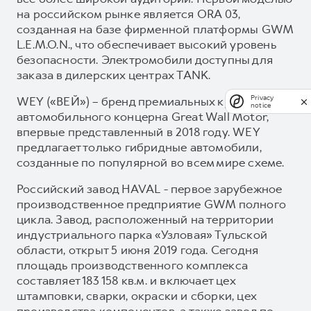
на российском рынке является ORA 03,
созданная на базе фирменной платформы GWM
L.E.M.O.N., что обеспечивает высокий уровень
безопасности. Электромобили доступны для
заказа в дилерских центрах TANK.
WEY («ВЕЙ») – бренд премиальных кроссоверов
Privacy
notice
автомобильного концерна Great Wall Motor,
впервые представленный в 2018 году. WEY
предлагает только гибридные автомобили,
созданные по популярной во всем мире схеме.
Российский завод HAVAL - первое зарубежное
производственное предприятие GWM полного
цикла. Завод, расположенный на территории
индустриального парка «Узловая» Тульской
области, открыт 5 июня 2019 года. Сегодня
площадь производственного комплекса
составляет 183 158 кв.м. и включает цех
штамповки, сварки, окраски и сборки, цех
производства компонентов, а также завод по