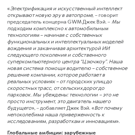
«
Электрификация и искусственный интеллект
открывают новую эру в автопроме
, – говорит
председатель концерна GWM Джек Вэй. –
Мы
подходим комплексно к автомобильным
технологиям – начиная с собственных
функциональных и интеллектуальных моделей
вождения и заканчивая архитектурой ИИ
следующего поколения и собственного
суперкомпьютерного центра “Цзючжоу”. Наша
новая система помощи водителю – собственное
решение компании, которое работает в
реальных условиях – от городских улиц до
скоростных трасс, от сельских дорог до
парковок. Мы убеждены: технологии – это не
просто инструмент, это двигатель нашего
будущего
», – добавляет Джек Вэй. «
Вот почему
непоколебима наша приверженность к
исследованиям, разработкам и инновациям
».
Глобальные амбиции: зарубежные