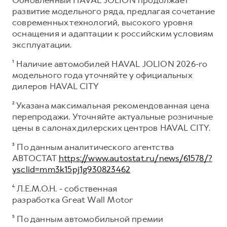
развитие модельного ряда, предлагая сочетание
современных технологий, высокого уровня
оснащения и адаптации к российским условиям
эксплуатации.
¹ Наличие автомобилей HAVAL JOLION 2026-го
модельного года уточняйте у официальных
дилеров HAVAL CITY
² Указана максимальная рекомендованная цена
перепродажи. Уточняйте актуальные розничные
цены в салонах дилерских центров HAVAL CITY.
³ По данным аналитического агентства
АВТОСТАТ
https://www.autostat.ru/news/61578/?
ysclid=mm3k15pj1g930823462
⁴ Л.Е.М.О.Н. - собственная
разработка Great Wall Motor
⁵ По данным автомобильной премии