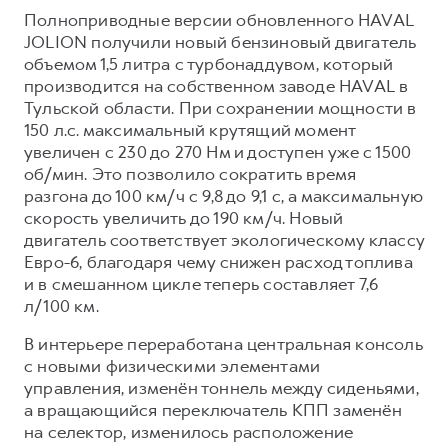
Полноприводные версии обновленного HAVAL
JOLION получили новый бензиновый двигатель
объемом 1,5 литра с турбонаддувом, который
производится на собственном заводе HAVAL в
Тульской области. При сохранении мощности в
150 л.с. максимальный крутящий момент
увеличен с 230 до 270 Нм и доступен уже с 1500
об/мин. Это позволило сократить время
разгона до 100 км/ч с 9,8 до 9,1 с, а максимальную
скорость увеличить до 190 км/ч. Новый
двигатель соответствует экологическому классу
Евро-6, благодаря чему снижен расход топлива
и в смешанном цикле теперь составляет 7,6
л/100 км.
В интерьере переработана центральная консоль
с новыми физическими элементами
управления, изменён тоннель между сиденьями,
а вращающийся переключатель КПП заменён
на селектор, изменилось расположение