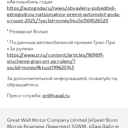
«Автомобиль года»
https://autogoda.ru/news/obyavleny-pobediteli-
ezhegodnoy-natsionalnoy-premii-avtomobil-goda-
v-rossii-2025/?ysclid=mmey54o5s1169026520
⁶ Резидюал Вэлью
⁷ По данным автомобильной премии Гран-При
«За рулем»
https://www.zr.ru/content/articles/969691-
vruchenie-gran-pri-za-rulem/?
ysclid=mmey9ktuut199620143
За дополнительной информацией, пожалуйста,
обращайтесь:
Пресс-служба:
pr@haval.ru
Great Wall Motor Company Limited («Грейт Волл
Мотор Компани Лимитед») (GWM, «Джи Дабл ю