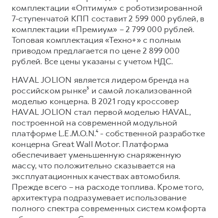
Сервис для корпоративных клиентов
комплектации «Оптимум» с роботизированной
HAVAL Лизинг
АКСЕССУАРЫ HAVAL
7-ступенчатой КПП составит 2 599 000 рублей, в
комплектации «Премиум» – 2 799 000 рублей.
Автомобильные аксессуары
Топовая комплектация «Техно+» с полным
АКСЕССУАРЫ HAVAL
Коллекция CITY
приводом предлагается по цене 2 899 000
рублей. Все цены указаны с учетом НДС.
Автомобильные аксессуары
Коллекция Базовая
HAVAL JOLION является лидером бренда на
Коллекция CITY
Коллекция Детская
российском рынке³ и самой локализованной
Коллекция Базовая
моделью концерна. В 2021 году кроссовер
Коллекция Детская
HAVAL JOLION стал первой моделью HAVAL,
построенной на современной модульной
платформе L.E.M.O.N.⁴ - собственной разработке
концерна Great Wall Motor. Платформа
обеспечивает уменьшенную снаряженную
массу, что положительно сказывается на
эксплуатационных качествах автомобиля.
Прежде всего – на расходе топлива. Кроме того,
архитектура подразумевает использование
полного спектра современных систем комфорта