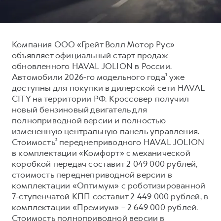
Тест-драйв
СЕРВИСНОЕ ОБСЛУЖИВАНИЕ
О дилере
Трейд-ин
Нулевое ТО
Наша команда
Компания ООО «Грейт Волл Мотор Рус»
DARGO
DARGO X
Программа «Помощь на дороге»
Контакты
от 3 199 000 ₽
от 3 499 000 ₽
объявляет официальный старт продаж
КРЕДИТ И СТРАХОВАНИЕ
Регламенты технического обслуживания
обновленного HAVAL JOLION в России.
Автомобили 2026-го модельного года¹ уже
Кредитный калькулятор
Электронный ПТС
доступны для покупки в дилерской сети HAVAL
Страхование
CITY на территории РФ. Кроссовер получил
новый бензиновый двигатель для
Кредит
ПОДДЕРЖКА
полноприводной версии и полностью
F7
F7X
GWM Безопасность
от 2 899 000 ₽
от 3 599 000 ₽
измененную центральную панель управления.
Стоимость² переднеприводного HAVAL JOLION
КОРПОРАТИВНЫМ КЛИЕНТАМ
Гарантия HAVAL
в комплектации «Комфорт» с механической
Для малого бизнеса
Мобильное приложение GWM
коробкой передач составит 2 049 000 рублей,
стоимость переднеприводной версии в
Корпоративным клиентам
Программа «HAVAL Защита+»
комплектации «Оптимум» с роботизированной
Крупным корпоративным клиентам
Руководства по эксплуатации
7-ступенчатой КПП составит 2 449 000 рублей, в
POER
от 3 449 000 ₽
Система управления автопарком
Подписки
комплектации «Премиум» – 2 649 000 рублей.
Стоимость полноприводной версии в