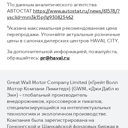
¹По данным аналитического агентства
АВТОСТАТ
https://www.autostat.ru/news/61578/?
ysclid=mm3k15pj1g930823462
²Указана максимальная рекомендованная цена
перепродажи. Уточняйте актуальные розничные
цены в салонах дилерских центров HAVAL CITY.
За дополнительной информацией, пожалуйста,
обращайтесь:
pr@haval.ru
Great Wall Motor Company Limited («Грейт Волл
Мотор Компани Лимитед») (GWM, «Джи Дабл ю
Эм») – глобальный производитель
внедорожников, кроссоверов и пикапов,
специализирующийся на интеллектуальных
технологиях и экологичном производстве.
Компания была зарегистрирована на
Гонконгской и Шанхайской фондовых биржах в