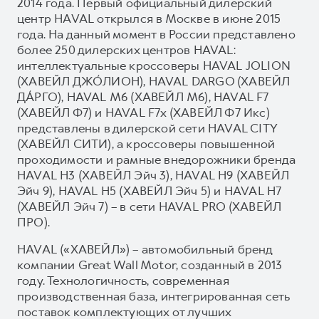
2014 года. Первый официальный дилерский
центр HAVAL открылся в Москве в июне 2015
года. На данный момент в России представлено
более 250 дилерских центров HAVAL:
интеллектуальные кроссоверы HAVAL JOLION
(ХАВЕЙЛ ДЖО́ЛИОН), HAVAL DARGO (ХАВЕЙЛ
ДА́РГО), HAVAL М6 (ХАВЕЙЛ M6), HAVAL F7
(ХАВЕЙЛ Ф7) и HAVAL F7x (ХАВЕЙЛ Ф7 Икс)
представлены в дилерской сети HAVAL CITY
(ХАВЕЙЛ СИТИ), а кроссоверы повышенной
проходимости и рамные внедорожники бренда
HAVAL H3 (ХАВЕЙЛ Эйч 3), HAVAL H9 (ХАВЕЙЛ
Эйч 9), HAVAL H5 (ХАВЕЙЛ Эйч 5) и HAVAL H7
(ХАВЕЙЛ Эйч 7) – в сети HAVAL PRO (ХАВЕЙЛ
ПРО).
HAVAL («ХАВЕЙЛ») – автомобильный бренд
компании Great Wall Motor, созданный в 2013
году. Технологичность, современная
производственная база, интегрированная сеть
поставок комплектующих от лучших