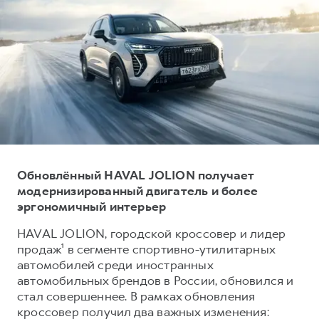
Тест-драйв
СЕРВИСНОЕ ОБСЛУЖИВАНИЕ
О дилере
Трейд-ин
Нулевое ТО
Наша команда
DARGO
DARGO X
Программа «Помощь на дороге»
Контакты
от 3 199 000 ₽
от 3 499 000 ₽
КРЕДИТ И СТРАХОВАНИЕ
Регламенты технического обслуживания
Кредитный калькулятор
Электронный ПТС
Страхование
Кредит
ПОДДЕРЖКА
Обновлённый HAVAL JOLION получает
F7
F7X
GWM Безопасность
от 2 899 000 ₽
от 3 599 000 ₽
модернизированный двигатель и более
эргономичный интерьер
КОРПОРАТИВНЫМ КЛИЕНТАМ
Гарантия HAVAL
Для малого бизнеса
Мобильное приложение GWM
HAVAL JOLION, городской кроссовер и лидер
продаж¹ в сегменте спортивно-утилитарных
Корпоративным клиентам
Программа «HAVAL Защита+»
автомобилей среди иностранных
Крупным корпоративным клиентам
Руководства по эксплуатации
автомобильных брендов в России, обновился и
POER
стал совершеннее. В рамках обновления
от 3 449 000 ₽
Система управления автопарком
Подписки
кроссовер получил два важных изменения: