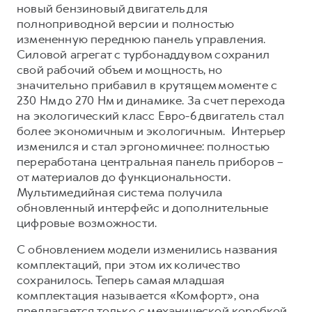
Сервис для корпоративных клиентов
новый бензиновый двигатель для
полноприводной версии и полностью
HAVAL Лизинг
АКСЕССУАРЫ HAVAL
измененную переднюю панель управления.
Автомобильные аксессуары
Силовой агрегат с турбонаддувом сохранил
свой рабочий объем и мощность, но
АКСЕССУАРЫ HAVAL
Коллекция CITY
значительно прибавил в крутящем моменте с
Автомобильные аксессуары
Коллекция Базовая
230 Нм до 270 Нм и динамике. За счет перехода
Коллекция CITY
Коллекция Детская
на экологический класс Евро-6 двигатель стал
более экономичным и экологичным. Интерьер
Коллекция Базовая
изменился и стал эргономичнее: полностью
Коллекция Детская
переработана центральная панель приборов –
от материалов до функциональности.
Мультимедийная система получила
обновленный интерфейс и дополнительные
цифровые возможности.
С обновлением модели изменились названия
комплектаций, при этом их количество
сохранилось. Теперь самая младшая
комплектация называется «Комфорт», она
предлагается только с механической коробкой