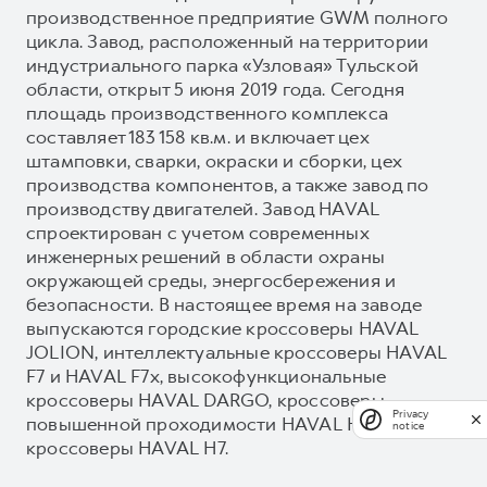
производственное предприятие GWM полного
цикла. Завод, расположенный на территории
индустриального парка «Узловая» Тульской
области, открыт 5 июня 2019 года. Сегодня
площадь производственного комплекса
составляет 183 158 кв.м. и включает цех
штамповки, сварки, окраски и сборки, цех
производства компонентов, а также завод по
производству двигателей. Завод HAVAL
спроектирован с учетом современных
инженерных решений в области охраны
окружающей среды, энергосбережения и
безопасности. В настоящее время на заводе
выпускаются городские кроссоверы HAVAL
JOLION, интеллектуальные кроссоверы HAVAL
F7 и HAVAL F7x, высокофункциональные
кроссоверы HAVAL DARGO, кроссоверы
Privacy
повышенной проходимости HAVAL H3 и новые
notice
кроссоверы HAVAL H7.