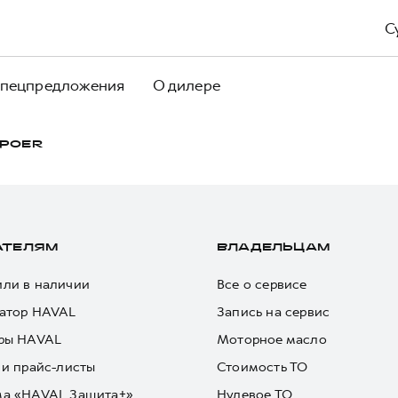
С
пецпредложения
О дилере
POER
АТЕЛЯМ
ВЛАДЕЛЬЦАМ
ли в наличии
Все о сервисе
атор HAVAL
Запись на сервис
ры HAVAL
Моторное масло
 и прайс-листы
Стоимость ТО
ма «HAVAL Защита+»
Нулевое ТО