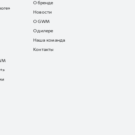
О бренде
роге»
Новости
О GWM
О дилере
Наша команда
Контакты
GWM
+»
ии