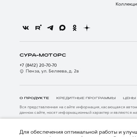
Коллекци
СУРА-МОТОРС
+7 (8412) 20-70-70
Пенза, ул. Беляева, д. 2в
О ПРОДУКТЕ
КРЕДИТНЫЕ ПРОГРАММЫ
ЦЕНЫ
Вся представленная на сайте информация, касающаяся автомо
данном сайте, носят информационный характер и являются м
подробной информации просьба обращаться к ближайшему офиц
****На некоторых автомобилях HAVAL может отсутствовать с
Показать все
данном сайте информация может быть изменена в любое врем
*5 лет поддержки включают 3 года гарантии и 2 года дополни
Для обеспечения оптимальной работы и улучш
описанных в сервисной книжке владельца автомобиля и на да