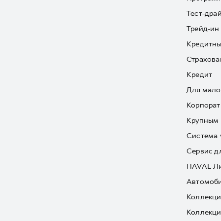
Тест-дра
Трейд-ин
Кредитны
Страхова
Кредит
Для мало
Корпорат
Крупным 
Система 
Сервис д
HAVAL Л
Автомоби
Коллекци
Коллекци