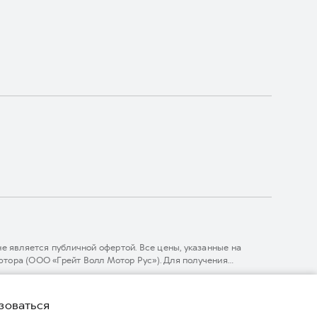
 является публичной офертой. Все цены, указанные на
тора (ООО «Грейт Волл Мотор Рус»). Для получения
линии 8 (800) 511-59-86, либо на сайте. Опубликованная на
ГЛОНАСС).
комительный характер. При наличии расхождений в условиях,
зоваться
нижке. ООО «Грейт Волл Мотор Рус» оставляет за собой право