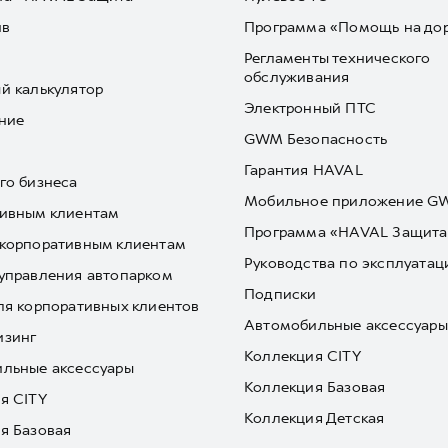
йв
Программа «Помощь на до
Регламенты технического
обслуживания
й калькулятор
Электронный ПТС
ние
GWM Безопасность
Гарантия HAVAL
го бизнеса
Мобильное приложение 
ивным клиентам
Программа «HAVAL Защита
корпоративным клиентам
Руководства по эксплуатац
управления автопарком
Подписки
ля корпоративных клиентов
Автомобильные аксессуары
изинг
Коллекция CITY
льные аксессуары
Коллекция Базовая
я CITY
Коллекция Детская
я Базовая